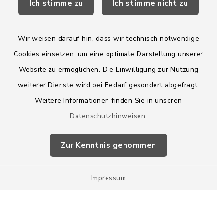
Ich stimme zu
Ich stimme nicht zu
Wege-Zweckverband
Wir weisen darauf hin, dass wir technisch notwendige
Cookies einsetzen, um eine optimale Darstellung unserer
Website zu ermöglichen. Die Einwilligung zur Nutzung
Kontakt
weiterer Dienste wird bei Bedarf gesondert abgefragt.
Weitere Informationen finden Sie in unseren
Barrierefreiheit
Datenschutzhinweisen
.
Datenschutz
Zur Kenntnis genommen
Impressum
Impressum
Sitemap
Cookie-Einstellungen