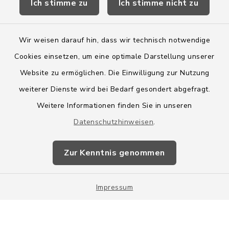
Ich stimme zu
Ich stimme nicht zu
Wege-Zweckverband
Wir weisen darauf hin, dass wir technisch notwendige
Cookies einsetzen, um eine optimale Darstellung unserer
Website zu ermöglichen. Die Einwilligung zur Nutzung
Kontakt
weiterer Dienste wird bei Bedarf gesondert abgefragt.
Weitere Informationen finden Sie in unseren
Barrierefreiheit
Datenschutzhinweisen
.
Datenschutz
Zur Kenntnis genommen
Impressum
Impressum
Sitemap
Cookie-Einstellungen