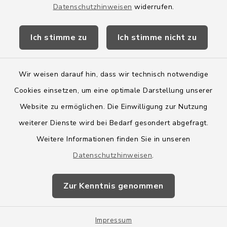
Datenschutzhinweisen
widerrufen.
Kreis Segeberg
Ich stimme zu
Ich stimme nicht zu
Wege-Zweckverband
Wir weisen darauf hin, dass wir technisch notwendige
Cookies einsetzen, um eine optimale Darstellung unserer
Website zu ermöglichen. Die Einwilligung zur Nutzung
Kontakt
weiterer Dienste wird bei Bedarf gesondert abgefragt.
Weitere Informationen finden Sie in unseren
Barrierefreiheit
Datenschutzhinweisen
.
Datenschutz
Zur Kenntnis genommen
Impressum
Impressum
Sitemap