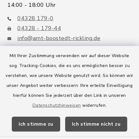
14:00 - 18:00 Uhr
04328 179-0
04328 - 179-44
info@amt-boostedt-rickling.de
Mit Ihrer Zustimmung verwenden wir auf dieser Website
sog. Tracking-Cookies, die es uns ermöglichen besser zu
Quicklinks
verstehen, wie unsere Website genutzt wird. So können wir
Amt Boostedt-Rickling
unser Angebot weiter verbessern. Ihre erteilte Einwilligung
hierfür können Sie jederzeit über den Link in unseren
Amtsbroschüre
Datenschutzhinweisen
widerrufen.
Kreis Segeberg
Ich stimme zu
Ich stimme nicht zu
Wege-Zweckverband