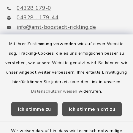
04328 179-0
04328 - 179-44
info@amt-boostedt-rickling.de
Mit Ihrer Zustimmung verwenden wir auf dieser Website
sog. Tracking-Cookies, die es uns ermöglichen besser zu
Quicklinks
verstehen, wie unsere Website genutzt wird. So können wir
Amt Boostedt-Rickling
unser Angebot weiter verbessern. Ihre erteilte Einwilligung
hierfür können Sie jederzeit über den Link in unseren
Amtsbroschüre
Datenschutzhinweisen
widerrufen.
Kreis Segeberg
Ich stimme zu
Ich stimme nicht zu
Wege-Zweckverband
Wir weisen darauf hin, dass wir technisch notwendige