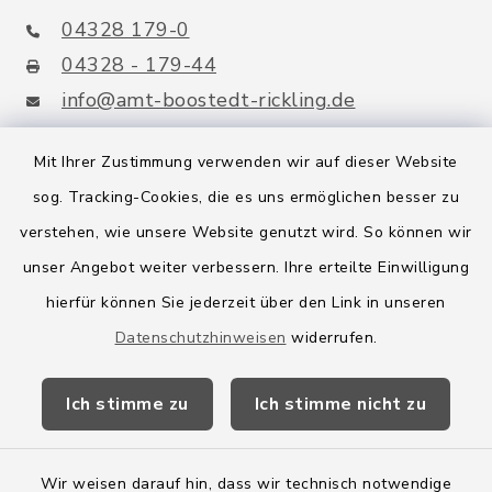
04328 179-0
04328 - 179-44
info@amt-boostedt-rickling.de
Mit Ihrer Zustimmung verwenden wir auf dieser Website
sog. Tracking-Cookies, die es uns ermöglichen besser zu
Quicklinks
verstehen, wie unsere Website genutzt wird. So können wir
Amt Boostedt-Rickling
unser Angebot weiter verbessern. Ihre erteilte Einwilligung
hierfür können Sie jederzeit über den Link in unseren
Amtsbroschüre
Datenschutzhinweisen
widerrufen.
Kreis Segeberg
Ich stimme zu
Ich stimme nicht zu
Wege-Zweckverband
Wir weisen darauf hin, dass wir technisch notwendige