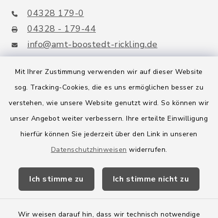
04328 179-0
04328 - 179-44
info@amt-boostedt-rickling.de
Mit Ihrer Zustimmung verwenden wir auf dieser Website
sog. Tracking-Cookies, die es uns ermöglichen besser zu
Quicklinks
verstehen, wie unsere Website genutzt wird. So können wir
Amt Boostedt-Rickling
unser Angebot weiter verbessern. Ihre erteilte Einwilligung
hierfür können Sie jederzeit über den Link in unseren
Amtsbroschüre
Datenschutzhinweisen
widerrufen.
Kreis Segeberg
Ich stimme zu
Ich stimme nicht zu
Wege-Zweckverband
Wir weisen darauf hin, dass wir technisch notwendige