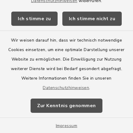
Datenschutzhinweisen
widerrufen.
Möhlenkoppel 21, 24635
Rickling
Ich stimme zu
Ich stimme nicht zu
Vorsitzende: Karen Wilcken-
Wir weisen darauf hin, dass wir technisch notwendige
Dobbruntz
Cookies einsetzen, um eine optimale Darstellung unserer
0176/99733516
Website zu ermöglichen. Die Einwilligung zur Nutzung
weiterer Dienste wird bei Bedarf gesondert abgefragt.
Weitere Informationen finden Sie in unseren
Claudia Böttger
Datenschutzhinweisen
.
Twiete 9, 24598 Boostedt
Zur Kenntnis genommen
04393/9976-48
Impressum
claudia.boettger@amt-