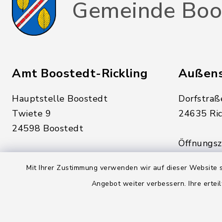
Gemeinde Boo
Amt Boostedt-Rickling
Außens
Hauptstelle Boostedt
Dorfstraß
Twiete 9
24635 Ric
24598 Boostedt
Öffnungsze
Öffnungszeiten hier:
Montag, D
Mit Ihrer Zustimmung verwenden wir auf dieser Website s
Montag, Dienstag, Donnerstag,
Freitag:
Angebot weiter verbessern. Ihre erteil
Freitag:
08:00 - 1
08:00 - 12:00 Uhr
sowie zus