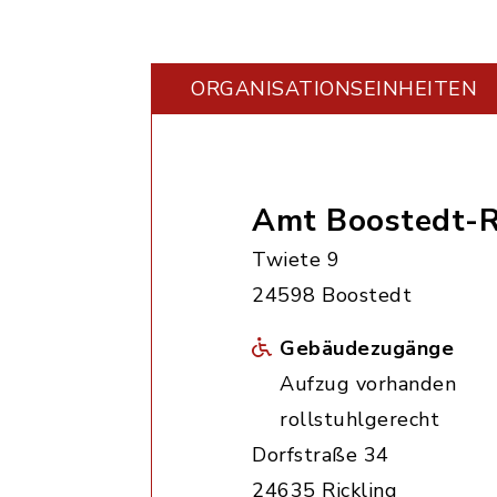
ORGANISATIONS­EINHEITEN
Amt Boostedt-R
Twiete 9
24598 Boostedt
Gebäudezugänge
Aufzug vorhanden
rollstuhlgerecht
Dorfstraße 34
24635 Rickling