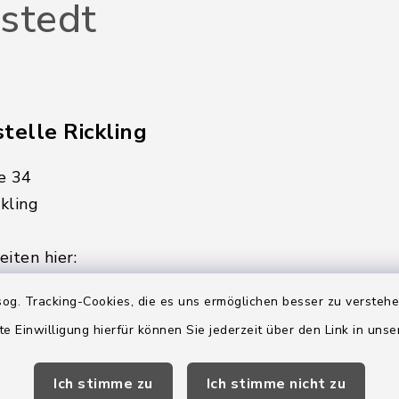
stedt
telle Rickling
e 34
kling
iten hier:
ienstag, Donnerstag,
og. Tracking-Cookies, die es uns ermöglichen besser zu versteh
te Einwilligung hierfür können Sie jederzeit über den Link in uns
2:00 Uhr
Ich stimme zu
Ich stimme nicht zu
ätzlich am Donnerstag: