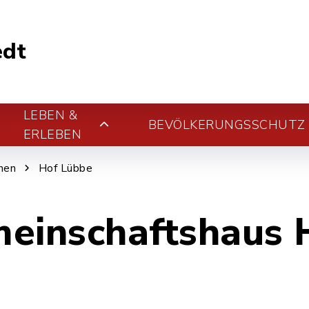
edt
LEBEN &
BEVÖLKERUNGSSCHUTZ
ERLEBEN
nen
Hof Lübbe
einschaftshaus 