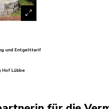
g und Entgelttarif
zungsordnung_und_Entgelttarif.pdf, Dateierweite
g Hof Lübbe
tzungsantrag_Hof_Luebbe.pdf, Dateierweiterung: 
artnerin für die Ver