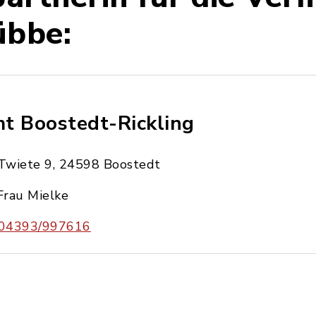
übbe:
t Boostedt-Rickling
Twiete 9, 24598 Boostedt
Frau Mielke
04393/997616