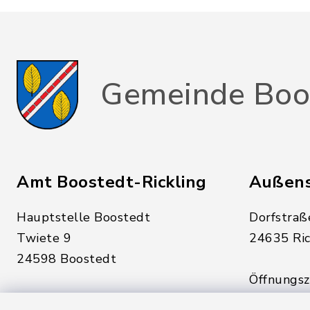
Gemeinde Boo
Amt Boostedt-Rickling
Außens
Hauptstelle Boostedt
Dorfstraß
Twiete 9
24635 Ric
24598 Boostedt
Öffnungsze
Öffnungszeiten hier:
Montag, D