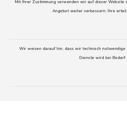
Mit Ihrer Zustimmung verwenden wir auf dieser Website s
Montag, Dienstag, Donnerstag,
Freitag:
Angebot weiter verbessern. Ihre erteil
Freitag:
08:00 - 1
08:00 - 12:00 Uhr
sowie zus
sowie zusätzlich am Dienstag:
14:00 - 1
14:00 - 18:00 Uhr
Wir weisen darauf hin, dass wir technisch notwendige 
04328
Dienste wird bei Bedarf
04393 9976-0
04328
04393 9976-50
info@
rickling.d
info@amt-boostedt-
rickling.de