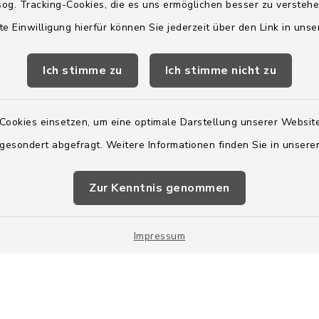
og. Tracking-Cookies, die es uns ermöglichen besser zu versteh
te Einwilligung hierfür können Sie jederzeit über den Link in uns
2:00 Uhr
Ich stimme zu
Ich stimme nicht zu
ätzlich am Donnerstag:
8:00 Uhr
Cookies einsetzen, um eine optimale Darstellung unserer Website
 179-0
 gesondert abgefragt. Weitere Informationen finden Sie in unser
 - 179-44
amt-boostedt-
Zur Kenntnis genommen
e
Impressum