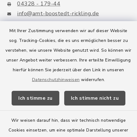
04328 - 179-44
info@amt-boostedt-rickling.de
Mit Ihrer Zustimmung verwenden wir auf dieser Website
sog. Tracking-Cookies, die es uns ermöglichen besser zu
Quicklinks
verstehen, wie unsere Website genutzt wird. So können wir
Amt Boostedt-Rickling
unser Angebot weiter verbessern. Ihre erteilte Einwilligung
hierfür können Sie jederzeit über den Link in unseren
Amtsbroschüre
Datenschutzhinweisen
widerrufen.
Kreis Segeberg
Ich stimme zu
Ich stimme nicht zu
Wege-Zweckverband
Wir weisen darauf hin, dass wir technisch notwendige
Cookies einsetzen, um eine optimale Darstellung unserer