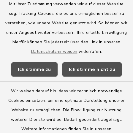
Mit Ihrer Zustimmung verwenden wir auf dieser Website
sog. Tracking-Cookies, die es uns ermöglichen besser zu
Quicklinks
verstehen, wie unsere Website genutzt wird. So können wir
Amt Boostedt-Rickling
unser Angebot weiter verbessern. Ihre erteilte Einwilligung
hierfür können Sie jederzeit über den Link in unseren
Amtsbroschüre
Datenschutzhinweisen
widerrufen.
Kreis Segeberg
Ich stimme zu
Ich stimme nicht zu
Wege-Zweckverband
Wir weisen darauf hin, dass wir technisch notwendige
Cookies einsetzen, um eine optimale Darstellung unserer
Website zu ermöglichen. Die Einwilligung zur Nutzung
Kontakt
weiterer Dienste wird bei Bedarf gesondert abgefragt.
Weitere Informationen finden Sie in unseren
Barrierefreiheit