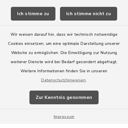
Kreis Segeberg
Ich stimme zu
Ich stimme nicht zu
Wege-Zweckverband
Wir weisen darauf hin, dass wir technisch notwendige
Cookies einsetzen, um eine optimale Darstellung unserer
Website zu ermöglichen. Die Einwilligung zur Nutzung
Kontakt
weiterer Dienste wird bei Bedarf gesondert abgefragt.
Weitere Informationen finden Sie in unseren
Barrierefreiheit
Datenschutzhinweisen
.
Datenschutz
Zur Kenntnis genommen
Impressum
Impressum
Sitemap