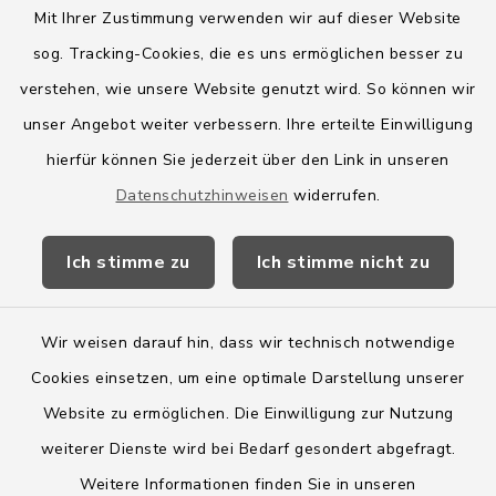
Mit Ihrer Zustimmung verwenden wir auf dieser Website
sog. Tracking-Cookies, die es uns ermöglichen besser zu
Quicklinks
verstehen, wie unsere Website genutzt wird. So können wir
Amt Boostedt-Rickling
unser Angebot weiter verbessern. Ihre erteilte Einwilligung
hierfür können Sie jederzeit über den Link in unseren
Amtsbroschüre
Datenschutzhinweisen
widerrufen.
Kreis Segeberg
Ich stimme zu
Ich stimme nicht zu
Wege-Zweckverband
Wir weisen darauf hin, dass wir technisch notwendige
Cookies einsetzen, um eine optimale Darstellung unserer
Website zu ermöglichen. Die Einwilligung zur Nutzung
Kontakt
weiterer Dienste wird bei Bedarf gesondert abgefragt.
Weitere Informationen finden Sie in unseren
Barrierefreiheit