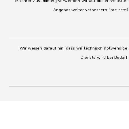
Mit Ihrer Zustimmung verwenden wir auf dieser Website s
Montag, Dienstag, Donnerstag,
Freitag:
Freitag:
Angebot weiter verbessern. Ihre erteil
08:00 - 1
08:00 - 12:00 Uhr
sowie zus
sowie zusätzlich am Dienstag:
14:00 - 1
14:00 - 18:00 Uhr
Wir weisen darauf hin, dass wir technisch notwendige 
04328
04393 9976-0
Dienste wird bei Bedarf
04328
04393 9976-50
info@
rickling.d
info@amt-boostedt-
rickling.de