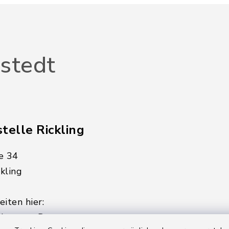
stedt
telle Rickling
e 34
kling
iten hier:
ienstag, Donnerstag,