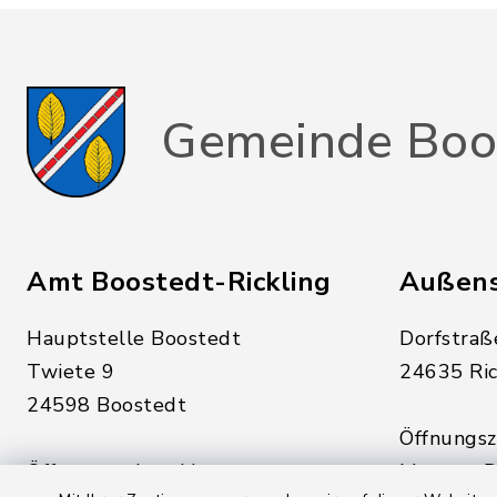
Gemeinde Boo
Amt Boostedt-Rickling
Außens
Hauptstelle Boostedt
Dorfstraß
Twiete 9
24635 Ric
24598 Boostedt
Öffnungsze
Öffnungszeiten hier:
Montag, D