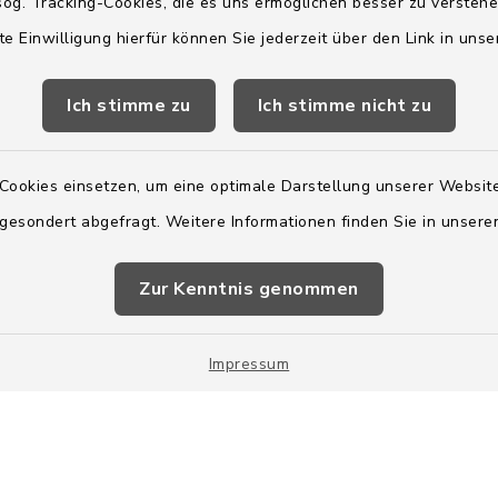
og. Tracking-Cookies, die es uns ermöglichen besser zu versteh
te Einwilligung hierfür können Sie jederzeit über den Link in uns
2:00 Uhr
Ich stimme zu
Ich stimme nicht zu
ätzlich am Donnerstag:
8:00 Uhr
Cookies einsetzen, um eine optimale Darstellung unserer Website
 179-0
 gesondert abgefragt. Weitere Informationen finden Sie in unser
 - 179-44
amt-boostedt-
e
Zur Kenntnis genommen
Impressum