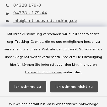
04328 179-0
04328 - 179-44
info@amt-boostedt-rickling.de
Mit Ihrer Zustimmung verwenden wir auf dieser Website
sog. Tracking-Cookies, die es uns ermöglichen besser zu
Quicklinks
verstehen, wie unsere Website genutzt wird. So können wir
Amt Boostedt-Rickling
unser Angebot weiter verbessern. Ihre erteilte Einwilligung
hierfür können Sie jederzeit über den Link in unseren
Amtsbroschüre
Datenschutzhinweisen
widerrufen.
Kreis Segeberg
Ich stimme zu
Ich stimme nicht zu
Wege-Zweckverband
Wir weisen darauf hin, dass wir technisch notwendige