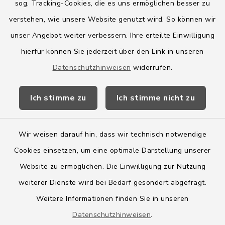
sog. Tracking-Cookies, die es uns ermöglichen besser zu
Quicklinks
verstehen, wie unsere Website genutzt wird. So können wir
Amt Boostedt-Rickling
unser Angebot weiter verbessern. Ihre erteilte Einwilligung
hierfür können Sie jederzeit über den Link in unseren
Amtsbroschüre
Datenschutzhinweisen
widerrufen.
Kreis Segeberg
Ich stimme zu
Ich stimme nicht zu
Wege-Zweckverband
Wir weisen darauf hin, dass wir technisch notwendige
Cookies einsetzen, um eine optimale Darstellung unserer
Website zu ermöglichen. Die Einwilligung zur Nutzung
Kontakt
weiterer Dienste wird bei Bedarf gesondert abgefragt.
Weitere Informationen finden Sie in unseren
Barrierefreiheit
Datenschutzhinweisen
.