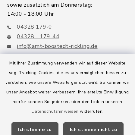
sowie zusätzlich am Donnerstag:
14:00 - 18:00 Uhr
04328 179-0
04328 - 179-44
info@amt-boostedt-rickling.de
Mit Ihrer Zustimmung verwenden wir auf dieser Website
sog. Tracking-Cookies, die es uns ermöglichen besser zu
Quicklinks
verstehen, wie unsere Website genutzt wird. So können wir
Amt Boostedt-Rickling
unser Angebot weiter verbessern. Ihre erteilte Einwilligung
hierfür können Sie jederzeit über den Link in unseren
Amtsbroschüre
Datenschutzhinweisen
widerrufen.
Kreis Segeberg
Ich stimme zu
Ich stimme nicht zu
Wege-Zweckverband