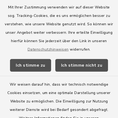
Mit Ihrer Zustimmung verwenden wir auf dieser Website
sog. Tracking-Cookies, die es uns ermöglichen besser zu
Quicklinks
verstehen, wie unsere Website genutzt wird. So können wir
Amt Boostedt-Rickling
unser Angebot weiter verbessern. Ihre erteilte Einwilligung
hierfür können Sie jederzeit über den Link in unseren
Amtsbroschüre
Datenschutzhinweisen
widerrufen.
Kreis Segeberg
Ich stimme zu
Ich stimme nicht zu
Wege-Zweckverband
Wir weisen darauf hin, dass wir technisch notwendige
Cookies einsetzen, um eine optimale Darstellung unserer
Website zu ermöglichen. Die Einwilligung zur Nutzung
Kontakt
weiterer Dienste wird bei Bedarf gesondert abgefragt.