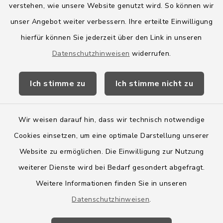
verstehen, wie unsere Website genutzt wird. So können wir
Amt Boostedt-Rickling
unser Angebot weiter verbessern. Ihre erteilte Einwilligung
hierfür können Sie jederzeit über den Link in unseren
Amtsbroschüre
Datenschutzhinweisen
widerrufen.
Kreis Segeberg
Ich stimme zu
Ich stimme nicht zu
Wege-Zweckverband
Wir weisen darauf hin, dass wir technisch notwendige
Cookies einsetzen, um eine optimale Darstellung unserer
Website zu ermöglichen. Die Einwilligung zur Nutzung
Kontakt
weiterer Dienste wird bei Bedarf gesondert abgefragt.
Weitere Informationen finden Sie in unseren
Barrierefreiheit
Datenschutzhinweisen
.
Datenschutz