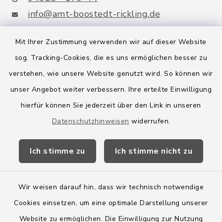
info@amt-boostedt-rickling.de
Mit Ihrer Zustimmung verwenden wir auf dieser Website
sog. Tracking-Cookies, die es uns ermöglichen besser zu
Quicklinks
verstehen, wie unsere Website genutzt wird. So können wir
Amt Boostedt-Rickling
unser Angebot weiter verbessern. Ihre erteilte Einwilligung
hierfür können Sie jederzeit über den Link in unseren
Amtsbroschüre
Datenschutzhinweisen
widerrufen.
Kreis Segeberg
Ich stimme zu
Ich stimme nicht zu
Wege-Zweckverband
Wir weisen darauf hin, dass wir technisch notwendige
Cookies einsetzen, um eine optimale Darstellung unserer
Website zu ermöglichen. Die Einwilligung zur Nutzung