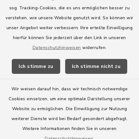
sog. Tracking-Cookies, die es uns ermöglichen besser zu
Quicklinks
verstehen, wie unsere Website genutzt wird. So können wir
Amt Boostedt-Rickling
unser Angebot weiter verbessern. Ihre erteilte Einwilligung
hierfür können Sie jederzeit über den Link in unseren
Amtsbroschüre
Datenschutzhinweisen
widerrufen.
Kreis Segeberg
Ich stimme zu
Ich stimme nicht zu
Wege-Zweckverband
Wir weisen darauf hin, dass wir technisch notwendige
Cookies einsetzen, um eine optimale Darstellung unserer
Website zu ermöglichen. Die Einwilligung zur Nutzung
Kontakt
weiterer Dienste wird bei Bedarf gesondert abgefragt.
Weitere Informationen finden Sie in unseren
Barrierefreiheit
Datenschutzhinweisen
.