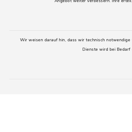
Freitag:
08:00 - 1
Angebot weiter verbessern. Ihre erteil
08:00 - 12:00 Uhr
sowie zus
sowie zusätzlich am Dienstag:
14:00 - 1
14:00 - 18:00 Uhr
04328
Wir weisen darauf hin, dass wir technisch notwendige 
04393 9976-0
04328
Dienste wird bei Bedarf
04393 9976-50
info@
rickling.d
info@amt-boostedt-
rickling.de
Kontakt
Barrierefreiheit
Datenschutz