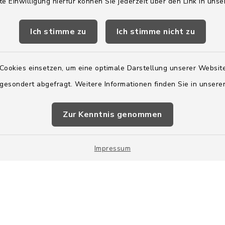
2:00 Uhr
te Einwilligung hierfür können Sie jederzeit über den Link in uns
ätzlich am Donnerstag:
Ich stimme zu
Ich stimme nicht zu
8:00 Uhr
 179-0
Cookies einsetzen, um eine optimale Darstellung unserer Website
 - 179-44
 gesondert abgefragt. Weitere Informationen finden Sie in unser
amt-boostedt-
e
Zur Kenntnis genommen
Impressum
Impressum
Sitemap
Cookie-Einstellungen