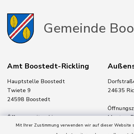
Gemeinde Boo
Amt Boostedt-Rickling
Außens
Hauptstelle Boostedt
Dorfstraß
Twiete 9
24635 Ric
24598 Boostedt
Öffnungsze
Öffnungszeiten hier:
Montag, D
Mit Ihrer Zustimmung verwenden wir auf dieser Website s
Montag, Dienstag, Donnerstag,
Freitag: