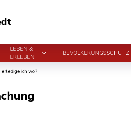
edt
LEBEN &
BEVÖLKERUNGSSCHUTZ
ERLEBEN
erledige ich wo?
achung