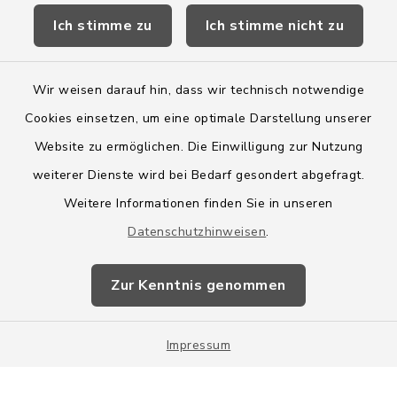
Ich stimme zu
Ich stimme nicht zu
Wege-Zweckverband
Wir weisen darauf hin, dass wir technisch notwendige
Cookies einsetzen, um eine optimale Darstellung unserer
Website zu ermöglichen. Die Einwilligung zur Nutzung
Kontakt
weiterer Dienste wird bei Bedarf gesondert abgefragt.
Weitere Informationen finden Sie in unseren
Barrierefreiheit
Datenschutzhinweisen
.
Datenschutz
Zur Kenntnis genommen
Impressum
Impressum
Sitemap
Cookie-Einstellungen