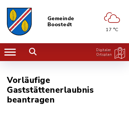
Gemeinde
Boostedt
17 °C
Digitaler
Ortsplan
Vorläufige
Gaststättenerlaubnis
beantragen