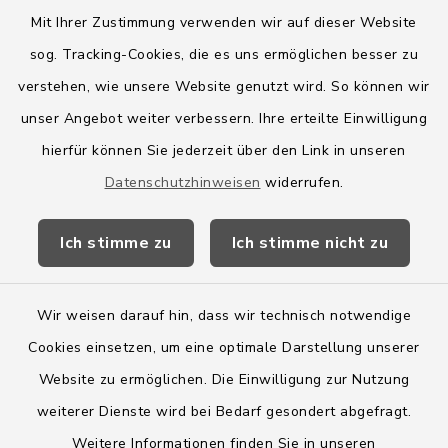
Mit Ihrer Zustimmung verwenden wir auf dieser Website
sog. Tracking-Cookies, die es uns ermöglichen besser zu
Quicklinks
verstehen, wie unsere Website genutzt wird. So können wir
Amt Boostedt-Rickling
unser Angebot weiter verbessern. Ihre erteilte Einwilligung
hierfür können Sie jederzeit über den Link in unseren
Amtsbroschüre
Datenschutzhinweisen
widerrufen.
Kreis Segeberg
Ich stimme zu
Ich stimme nicht zu
Wege-Zweckverband
Wir weisen darauf hin, dass wir technisch notwendige
Cookies einsetzen, um eine optimale Darstellung unserer
Website zu ermöglichen. Die Einwilligung zur Nutzung
Kontakt
weiterer Dienste wird bei Bedarf gesondert abgefragt.
Weitere Informationen finden Sie in unseren