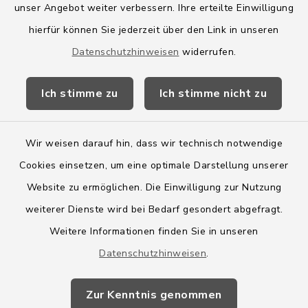
Amt Boostedt-Rickling
unser Angebot weiter verbessern. Ihre erteilte Einwilligung
hierfür können Sie jederzeit über den Link in unseren
Amtsbroschüre
Datenschutzhinweisen
widerrufen.
Kreis Segeberg
Ich stimme zu
Ich stimme nicht zu
Wege-Zweckverband
Wir weisen darauf hin, dass wir technisch notwendige
Cookies einsetzen, um eine optimale Darstellung unserer
Website zu ermöglichen. Die Einwilligung zur Nutzung
Kontakt
weiterer Dienste wird bei Bedarf gesondert abgefragt.
Weitere Informationen finden Sie in unseren
Barrierefreiheit
Datenschutzhinweisen
.
Datenschutz
Zur Kenntnis genommen
Impressum