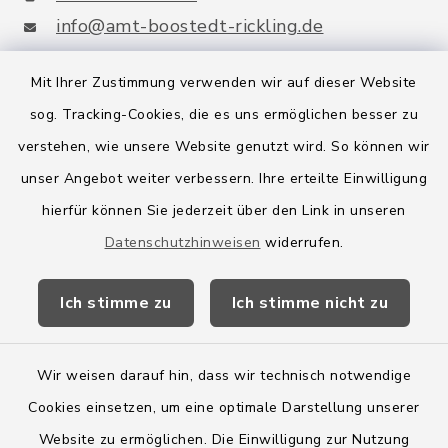
info@amt-boostedt-rickling.de
Mit Ihrer Zustimmung verwenden wir auf dieser Website
sog. Tracking-Cookies, die es uns ermöglichen besser zu
Quicklinks
verstehen, wie unsere Website genutzt wird. So können wir
Amt Boostedt-Rickling
unser Angebot weiter verbessern. Ihre erteilte Einwilligung
hierfür können Sie jederzeit über den Link in unseren
Amtsbroschüre
Datenschutzhinweisen
widerrufen.
Kreis Segeberg
Ich stimme zu
Ich stimme nicht zu
Wege-Zweckverband
Wir weisen darauf hin, dass wir technisch notwendige
Cookies einsetzen, um eine optimale Darstellung unserer
Website zu ermöglichen. Die Einwilligung zur Nutzung