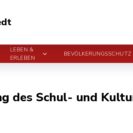
edt
LEBEN &
BEVÖLKERUNGSSCHUTZ
ERLEBEN
ng des Schul- und Kult