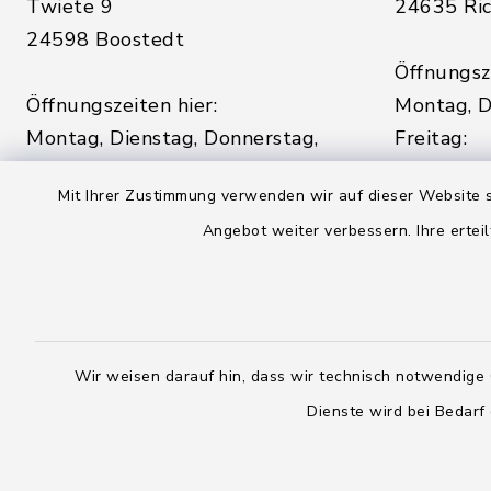
Twiete 9
24635 Ric
24598 Boostedt
Öffnungsze
Öffnungszeiten hier:
Montag, D
Montag, Dienstag, Donnerstag,
Freitag:
Freitag:
08:00 - 1
Mit Ihrer Zustimmung verwenden wir auf dieser Website s
08:00 - 12:00 Uhr
Angebot weiter verbessern. Ihre erteil
sowie zus
sowie zusätzlich am Dienstag:
14:00 - 1
14:00 - 18:00 Uhr
04328
04393 9976-0
04328
Wir weisen darauf hin, dass wir technisch notwendige 
04393 9976-50
info@
rickling.d
Dienste wird bei Bedarf
info@amt-boostedt-
rickling.de