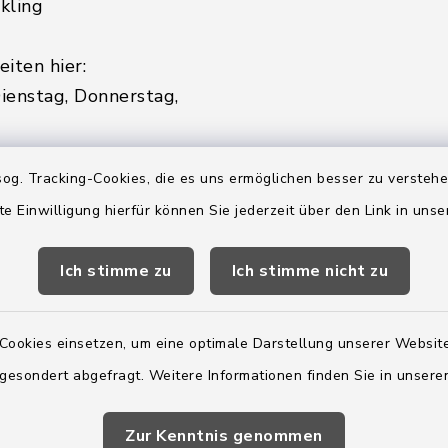
kling
iten hier:
ienstag, Donnerstag,
2:00 Uhr
og. Tracking-Cookies, die es uns ermöglichen besser zu versteh
te Einwilligung hierfür können Sie jederzeit über den Link in uns
ätzlich am Donnerstag:
8:00 Uhr
Ich stimme zu
Ich stimme nicht zu
 179-0
 - 179-44
Cookies einsetzen, um eine optimale Darstellung unserer Website
amt-boostedt-
e
 gesondert abgefragt. Weitere Informationen finden Sie in unser
Zur Kenntnis genommen