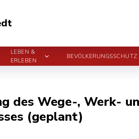
edt
LEBEN &
BEVÖLKERUNGSSCHUTZ
ERLEBEN
ng des Wege-, Werk- u
ses (geplant)