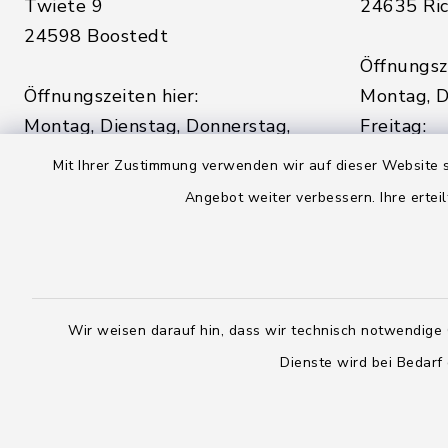
Twiete 9
24635 Ric
24598 Boostedt
Öffnungsze
Öffnungszeiten hier:
Montag, D
Montag, Dienstag, Donnerstag,
Freitag:
Freitag:
08:00 - 1
Mit Ihrer Zustimmung verwenden wir auf dieser Website s
08:00 - 12:00 Uhr
Angebot weiter verbessern. Ihre erteil
sowie zus
sowie zusätzlich am Dienstag:
14:00 - 1
14:00 - 18:00 Uhr
04328
04393 9976-0
04328
Wir weisen darauf hin, dass wir technisch notwendige 
04393 9976-50
info@
Dienste wird bei Bedarf
rickling.d
info@amt-boostedt-
rickling.de