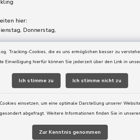
kling
iten hier:
ienstag, Donnerstag,
2:00 Uhr
og. Tracking-Cookies, die es uns ermöglichen besser zu versteh
te Einwilligung hierfür können Sie jederzeit über den Link in uns
ätzlich am Donnerstag:
8:00 Uhr
Ich stimme zu
Ich stimme nicht zu
 179-0
 - 179-44
Cookies einsetzen, um eine optimale Darstellung unserer Website
amt-boostedt-
 gesondert abgefragt. Weitere Informationen finden Sie in unser
e
Zur Kenntnis genommen