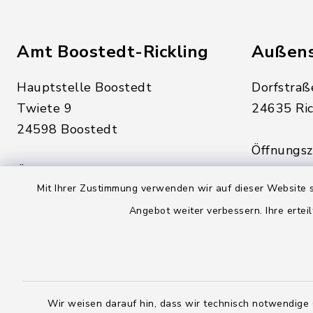
Amt Boostedt-Rickling
Außens
Hauptstelle Boostedt
Dorfstraß
Twiete 9
24635 Ric
24598 Boostedt
Öffnungsze
Öffnungszeiten hier:
Montag, D
Mit Ihrer Zustimmung verwenden wir auf dieser Website s
Montag, Dienstag, Donnerstag,
Freitag:
Angebot weiter verbessern. Ihre erteil
Freitag:
08:00 - 1
08:00 - 12:00 Uhr
sowie zus
sowie zusätzlich am Dienstag:
14:00 - 1
14:00 - 18:00 Uhr
Wir weisen darauf hin, dass wir technisch notwendige 
04328