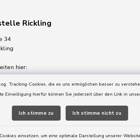
telle Rickling
e 34
kling
iten hier:
ienstag, Donnerstag,
og. Tracking-Cookies, die es uns ermöglichen besser zu versteh
te Einwilligung hierfür können Sie jederzeit über den Link in uns
2:00 Uhr
Ich stimme zu
Ich stimme nicht zu
ätzlich am Donnerstag:
8:00 Uhr
Cookies einsetzen, um eine optimale Darstellung unserer Website
 179-0