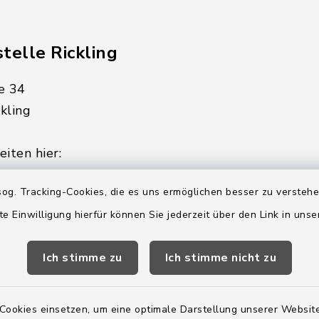
telle Rickling
e 34
kling
iten hier:
ienstag, Donnerstag,
og. Tracking-Cookies, die es uns ermöglichen besser zu versteh
te Einwilligung hierfür können Sie jederzeit über den Link in uns
2:00 Uhr
Ich stimme zu
Ich stimme nicht zu
ätzlich am Donnerstag:
8:00 Uhr
Cookies einsetzen, um eine optimale Darstellung unserer Website
 179-0