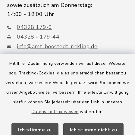
sowie zusätzlich am Donnerstag:
14:00 - 18:00 Uhr
04328 179-0
04328 - 179-44
info@amt-boostedt-rickling.de
Mit Ihrer Zustimmung verwenden wir auf dieser Website
sog. Tracking-Cookies, die es uns ermöglichen besser zu
Quicklinks
verstehen, wie unsere Website genutzt wird. So können wir
Amt Boostedt-Rickling
unser Angebot weiter verbessern. Ihre erteilte Einwilligung
hierfür können Sie jederzeit über den Link in unseren
Amtsbroschüre
Datenschutzhinweisen
widerrufen.
Kreis Segeberg
Ich stimme zu
Ich stimme nicht zu
Wege-Zweckverband