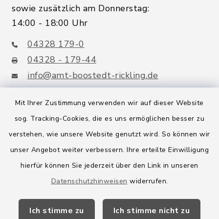
sowie zusätzlich am Donnerstag:
14:00 - 18:00 Uhr
04328 179-0
04328 - 179-44
info@amt-boostedt-rickling.de
Mit Ihrer Zustimmung verwenden wir auf dieser Website
sog. Tracking-Cookies, die es uns ermöglichen besser zu
Quicklinks
verstehen, wie unsere Website genutzt wird. So können wir
Amt Boostedt-Rickling
unser Angebot weiter verbessern. Ihre erteilte Einwilligung
hierfür können Sie jederzeit über den Link in unseren
Amtsbroschüre
Datenschutzhinweisen
widerrufen.
Kreis Segeberg
Ich stimme zu
Ich stimme nicht zu
Wege-Zweckverband