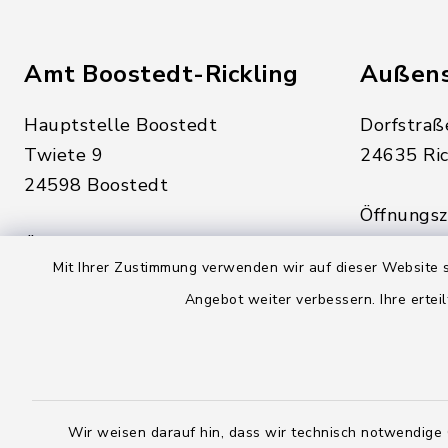
Amt Boostedt-Rickling
Außens
Hauptstelle Boostedt
Dorfstraß
Twiete 9
24635 Ric
24598 Boostedt
Öffnungsze
Öffnungszeiten hier:
Montag, D
Mit Ihrer Zustimmung verwenden wir auf dieser Website s
Montag, Dienstag, Donnerstag,
Freitag:
Angebot weiter verbessern. Ihre erteil
Freitag:
08:00 - 1
08:00 - 12:00 Uhr
sowie zus
sowie zusätzlich am Dienstag:
14:00 - 1
14:00 - 18:00 Uhr
Wir weisen darauf hin, dass wir technisch notwendige 
04328