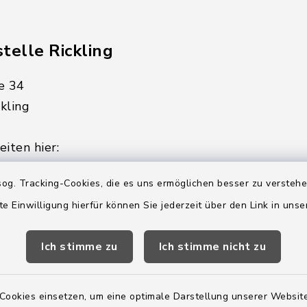
telle Rickling
e 34
kling
iten hier:
ienstag, Donnerstag,
og. Tracking-Cookies, die es uns ermöglichen besser zu versteh
te Einwilligung hierfür können Sie jederzeit über den Link in uns
2:00 Uhr
Ich stimme zu
Ich stimme nicht zu
ätzlich am Donnerstag:
8:00 Uhr
Cookies einsetzen, um eine optimale Darstellung unserer Website
 179-0