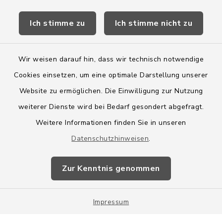
Kreis Segeberg
Ich stimme zu
Ich stimme nicht zu
Wege-Zweckverband
Wir weisen darauf hin, dass wir technisch notwendige
Cookies einsetzen, um eine optimale Darstellung unserer
Website zu ermöglichen. Die Einwilligung zur Nutzung
Kontakt
weiterer Dienste wird bei Bedarf gesondert abgefragt.
Weitere Informationen finden Sie in unseren
Barrierefreiheit
Datenschutzhinweisen
.
Datenschutz
Zur Kenntnis genommen
Impressum
Impressum
Sitemap