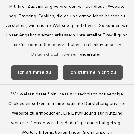
Mit Ihrer Zustimmung verwenden wir auf dieser Website
sog. Tracking-Cookies, die es uns ermöglichen besser zu
Quicklinks
verstehen, wie unsere Website genutzt wird. So können wir
Amt Boostedt-Rickling
unser Angebot weiter verbessern. Ihre erteilte Einwilligung
hierfür können Sie jederzeit über den Link in unseren
Amtsbroschüre
Datenschutzhinweisen
widerrufen.
Kreis Segeberg
Ich stimme zu
Ich stimme nicht zu
Wege-Zweckverband
Wir weisen darauf hin, dass wir technisch notwendige
Cookies einsetzen, um eine optimale Darstellung unserer
Website zu ermöglichen. Die Einwilligung zur Nutzung
Kontakt
weiterer Dienste wird bei Bedarf gesondert abgefragt.
Weitere Informationen finden Sie in unseren