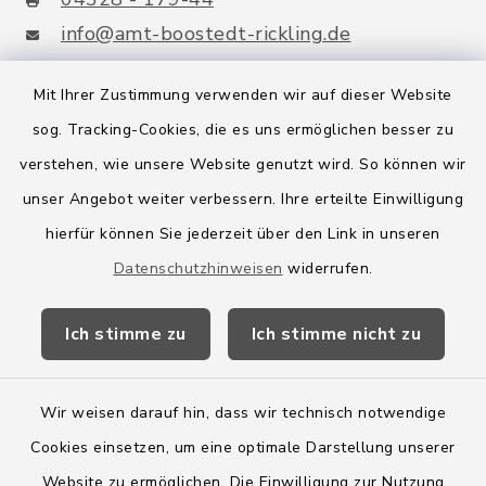
info@amt-boostedt-rickling.de
Mit Ihrer Zustimmung verwenden wir auf dieser Website
sog. Tracking-Cookies, die es uns ermöglichen besser zu
Quicklinks
verstehen, wie unsere Website genutzt wird. So können wir
Amt Boostedt-Rickling
unser Angebot weiter verbessern. Ihre erteilte Einwilligung
hierfür können Sie jederzeit über den Link in unseren
Amtsbroschüre
Datenschutzhinweisen
widerrufen.
Kreis Segeberg
Ich stimme zu
Ich stimme nicht zu
Wege-Zweckverband
Wir weisen darauf hin, dass wir technisch notwendige
Cookies einsetzen, um eine optimale Darstellung unserer
Website zu ermöglichen. Die Einwilligung zur Nutzung