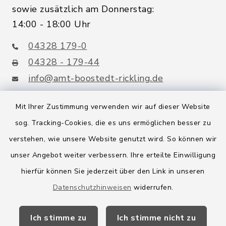
sowie zusätzlich am Donnerstag:
14:00 - 18:00 Uhr
04328 179-0
04328 - 179-44
info@amt-boostedt-rickling.de
Mit Ihrer Zustimmung verwenden wir auf dieser Website
sog. Tracking-Cookies, die es uns ermöglichen besser zu
Quicklinks
verstehen, wie unsere Website genutzt wird. So können wir
Amt Boostedt-Rickling
unser Angebot weiter verbessern. Ihre erteilte Einwilligung
hierfür können Sie jederzeit über den Link in unseren
Amtsbroschüre
Datenschutzhinweisen
widerrufen.
Kreis Segeberg
Ich stimme zu
Ich stimme nicht zu
Wege-Zweckverband