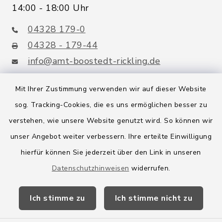
14:00 - 18:00 Uhr
04328 179-0
04328 - 179-44
info@amt-boostedt-rickling.de
Mit Ihrer Zustimmung verwenden wir auf dieser Website
sog. Tracking-Cookies, die es uns ermöglichen besser zu
Quicklinks
verstehen, wie unsere Website genutzt wird. So können wir
Amt Boostedt-Rickling
unser Angebot weiter verbessern. Ihre erteilte Einwilligung
hierfür können Sie jederzeit über den Link in unseren
Amtsbroschüre
Datenschutzhinweisen
widerrufen.
Kreis Segeberg
Ich stimme zu
Ich stimme nicht zu
Wege-Zweckverband