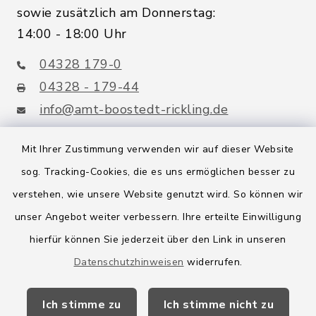
sowie zusätzlich am Donnerstag:
14:00 - 18:00 Uhr
04328 179-0
04328 - 179-44
info@amt-boostedt-rickling.de
Mit Ihrer Zustimmung verwenden wir auf dieser Website
sog. Tracking-Cookies, die es uns ermöglichen besser zu
Quicklinks
verstehen, wie unsere Website genutzt wird. So können wir
Amt Boostedt-Rickling
unser Angebot weiter verbessern. Ihre erteilte Einwilligung
hierfür können Sie jederzeit über den Link in unseren
Amtsbroschüre
Datenschutzhinweisen
widerrufen.
Kreis Segeberg
Ich stimme zu
Ich stimme nicht zu
Wege-Zweckverband