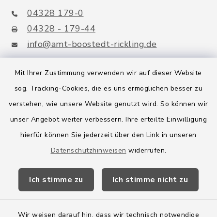
04328 179-0
04328 - 179-44
info@amt-boostedt-rickling.de
Mit Ihrer Zustimmung verwenden wir auf dieser Website
sog. Tracking-Cookies, die es uns ermöglichen besser zu
Quicklinks
verstehen, wie unsere Website genutzt wird. So können wir
Amt Boostedt-Rickling
unser Angebot weiter verbessern. Ihre erteilte Einwilligung
hierfür können Sie jederzeit über den Link in unseren
Amtsbroschüre
Datenschutzhinweisen
widerrufen.
Kreis Segeberg
Ich stimme zu
Ich stimme nicht zu
Wege-Zweckverband
Wir weisen darauf hin, dass wir technisch notwendige