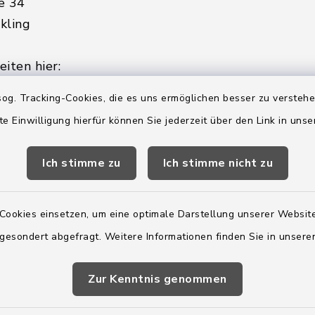
e 34
kling
iten hier:
ienstag, Donnerstag,
og. Tracking-Cookies, die es uns ermöglichen besser zu versteh
te Einwilligung hierfür können Sie jederzeit über den Link in uns
2:00 Uhr
Ich stimme zu
Ich stimme nicht zu
ätzlich am Donnerstag:
8:00 Uhr
Cookies einsetzen, um eine optimale Darstellung unserer Website
 179-0
 gesondert abgefragt. Weitere Informationen finden Sie in unser
 - 179-44
amt-boostedt-
Zur Kenntnis genommen
e