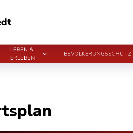
edt
LEBEN &
BEVÖLKERUNGSSCHUTZ
ERLEBEN
rtsplan