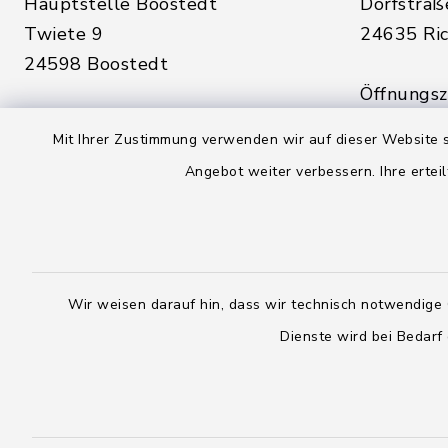
Hauptstelle Boostedt
Dorfstraß
Twiete 9
24635 Ric
24598 Boostedt
Öffnungsze
Öffnungszeiten hier:
Montag, D
Mit Ihrer Zustimmung verwenden wir auf dieser Website s
Montag, Dienstag, Donnerstag,
Freitag:
Angebot weiter verbessern. Ihre erteil
Freitag:
08:00 - 1
08:00 - 12:00 Uhr
sowie zus
sowie zusätzlich am Dienstag:
14:00 - 1
14:00 - 18:00 Uhr
Wir weisen darauf hin, dass wir technisch notwendige 
04328
Dienste wird bei Bedarf
04393 9976-0
04328
04393 9976-50
info@
rickling.d
info@amt-boostedt-
rickling.de