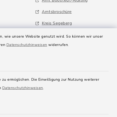
Amt Boostedt-Rickling
Amtsbroschüre
Kreis Segeberg
Wege-Zweckverband
en, wie unsere Website genutzt wird. So können wir unser
eren
Datenschutzhinweisen
widerrufen.
 zu ermöglichen. Die Einwilligung zur Nutzung weiterer
en
Datenschutzhinweisen
.