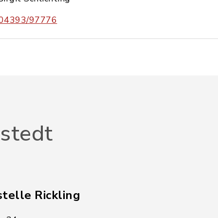
04393/97776
stedt
telle Rickling