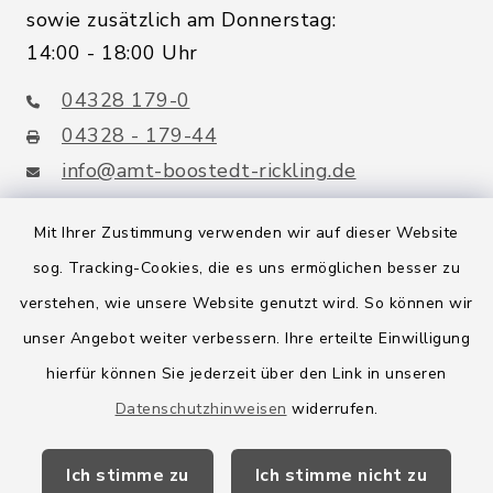
sowie zusätzlich am Donnerstag:
14:00 - 18:00 Uhr
04328 179-0
04328 - 179-44
info@amt-boostedt-rickling.de
Mit Ihrer Zustimmung verwenden wir auf dieser Website
sog. Tracking-Cookies, die es uns ermöglichen besser zu
Quicklinks
verstehen, wie unsere Website genutzt wird. So können wir
Amt Boostedt-Rickling
unser Angebot weiter verbessern. Ihre erteilte Einwilligung
hierfür können Sie jederzeit über den Link in unseren
Amtsbroschüre
Datenschutzhinweisen
widerrufen.
Kreis Segeberg
Ich stimme zu
Ich stimme nicht zu
Wege-Zweckverband