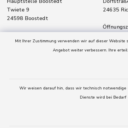
Hauptstelle Boostedt
Dorfstraß
Twiete 9
24635 Ric
24598 Boostedt
Öffnungsze
Öffnungszeiten hier:
Montag, D
Mit Ihrer Zustimmung verwenden wir auf dieser Website s
Montag, Dienstag, Donnerstag,
Freitag:
Angebot weiter verbessern. Ihre erteil
Freitag:
08:00 - 1
08:00 - 12:00 Uhr
sowie zus
sowie zusätzlich am Dienstag:
14:00 - 1
14:00 - 18:00 Uhr
Wir weisen darauf hin, dass wir technisch notwendige 
04328
Dienste wird bei Bedarf
04393 9976-0
04328
04393 9976-50
info@
rickling.d
info@amt-boostedt-
rickling.de