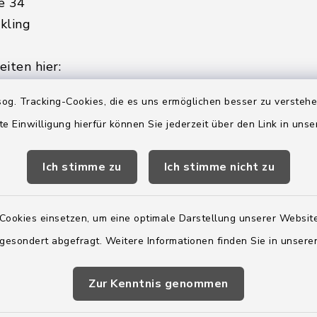
e 34
kling
iten hier:
ienstag, Donnerstag,
og. Tracking-Cookies, die es uns ermöglichen besser zu versteh
te Einwilligung hierfür können Sie jederzeit über den Link in uns
2:00 Uhr
Ich stimme zu
Ich stimme nicht zu
ätzlich am Donnerstag:
8:00 Uhr
Cookies einsetzen, um eine optimale Darstellung unserer Website
 179-0
 gesondert abgefragt. Weitere Informationen finden Sie in unser
 - 179-44
amt-boostedt-
Zur Kenntnis genommen
e