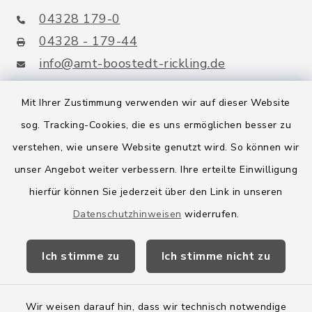
04328 179-0
04328 - 179-44
info@amt-boostedt-rickling.de
Mit Ihrer Zustimmung verwenden wir auf dieser Website
sog. Tracking-Cookies, die es uns ermöglichen besser zu
Quicklinks
verstehen, wie unsere Website genutzt wird. So können wir
Amt Boostedt-Rickling
unser Angebot weiter verbessern. Ihre erteilte Einwilligung
hierfür können Sie jederzeit über den Link in unseren
Amtsbroschüre
Datenschutzhinweisen
widerrufen.
Kreis Segeberg
Ich stimme zu
Ich stimme nicht zu
Wege-Zweckverband
Wir weisen darauf hin, dass wir technisch notwendige