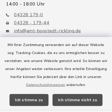
14:00 - 18:00 Uhr
04328 179-0
04328 - 179-44
info@amt-boostedt-rickling.de
Mit Ihrer Zustimmung verwenden wir auf dieser Website
sog. Tracking-Cookies, die es uns ermöglichen besser zu
Quicklinks
verstehen, wie unsere Website genutzt wird. So können wir
Amt Boostedt-Rickling
unser Angebot weiter verbessern. Ihre erteilte Einwilligung
hierfür können Sie jederzeit über den Link in unseren
Amtsbroschüre
Datenschutzhinweisen
widerrufen.
Kreis Segeberg
Ich stimme zu
Ich stimme nicht zu
Wege-Zweckverband