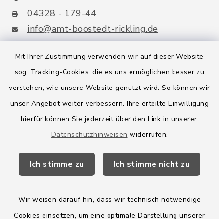
04328 - 179-44
info@amt-boostedt-rickling.de
Mit Ihrer Zustimmung verwenden wir auf dieser Website
sog. Tracking-Cookies, die es uns ermöglichen besser zu
Quicklinks
verstehen, wie unsere Website genutzt wird. So können wir
Amt Boostedt-Rickling
unser Angebot weiter verbessern. Ihre erteilte Einwilligung
hierfür können Sie jederzeit über den Link in unseren
Amtsbroschüre
Datenschutzhinweisen
widerrufen.
Kreis Segeberg
Ich stimme zu
Ich stimme nicht zu
Wege-Zweckverband
Wir weisen darauf hin, dass wir technisch notwendige
Cookies einsetzen, um eine optimale Darstellung unserer