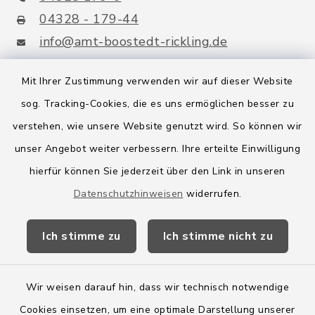
04328 - 179-44
info@amt-boostedt-rickling.de
Mit Ihrer Zustimmung verwenden wir auf dieser Website
sog. Tracking-Cookies, die es uns ermöglichen besser zu
Quicklinks
verstehen, wie unsere Website genutzt wird. So können wir
Amt Boostedt-Rickling
unser Angebot weiter verbessern. Ihre erteilte Einwilligung
hierfür können Sie jederzeit über den Link in unseren
Amtsbroschüre
Datenschutzhinweisen
widerrufen.
Kreis Segeberg
Ich stimme zu
Ich stimme nicht zu
Wege-Zweckverband
Wir weisen darauf hin, dass wir technisch notwendige
Cookies einsetzen, um eine optimale Darstellung unserer