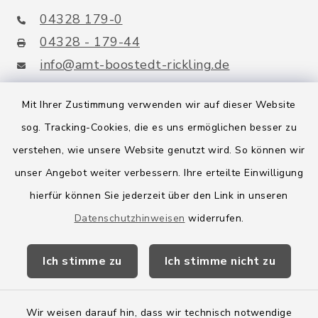
04328 179-0
04328 - 179-44
info@amt-boostedt-rickling.de
Mit Ihrer Zustimmung verwenden wir auf dieser Website
sog. Tracking-Cookies, die es uns ermöglichen besser zu
Quicklinks
verstehen, wie unsere Website genutzt wird. So können wir
Amt Boostedt-Rickling
unser Angebot weiter verbessern. Ihre erteilte Einwilligung
hierfür können Sie jederzeit über den Link in unseren
Amtsbroschüre
Datenschutzhinweisen
widerrufen.
Kreis Segeberg
Ich stimme zu
Ich stimme nicht zu
Wege-Zweckverband
Wir weisen darauf hin, dass wir technisch notwendige