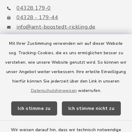
04328 179-0
04328 - 179-44
info@amt-boostedt-rickling.de
Mit Ihrer Zustimmung verwenden wir auf dieser Website
sog. Tracking-Cookies, die es uns ermöglichen besser zu
Quicklinks
verstehen, wie unsere Website genutzt wird. So können wir
Amt Boostedt-Rickling
unser Angebot weiter verbessern. Ihre erteilte Einwilligung
hierfür können Sie jederzeit über den Link in unseren
Amtsbroschüre
Datenschutzhinweisen
widerrufen.
Kreis Segeberg
Ich stimme zu
Ich stimme nicht zu
Wege-Zweckverband
Wir weisen darauf hin, dass wir technisch notwendige